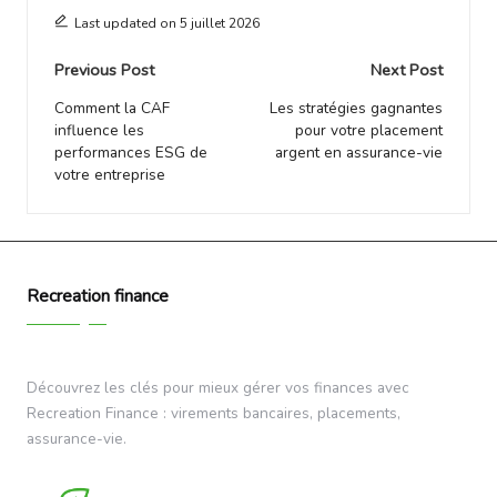
Last updated on 5 juillet 2026
Post
Previous Post
Next Post
navigation
Comment la CAF
Les stratégies gagnantes
influence les
pour votre placement
performances ESG de
argent en assurance-vie
votre entreprise
Recreation finance
Découvrez les clés pour mieux gérer vos finances avec
Recreation Finance : virements bancaires, placements,
assurance-vie.