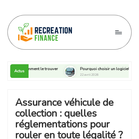
Skip
to
content
R
e
c
x et comment le trouver
Pourquoi choisir un logiciel de gestion g
Actus
22 avril 2026
r
e
a
Assurance véhicule de
ti
collection : quelles
o
réglementations pour
n
rouler en toute légalité ?