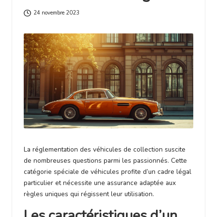
fi
24 novembre 2023
n
a
n
c
e
La réglementation des véhicules de collection suscite
de nombreuses questions parmi les passionnés. Cette
catégorie spéciale de véhicules profite d’un cadre légal
particulier et nécessite une assurance adaptée aux
règles uniques qui régissent leur utilisation.
Les caractéristiques d’un